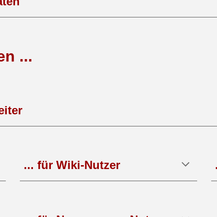
aten
en
...
eiter
... für
Wiki-Nutzer