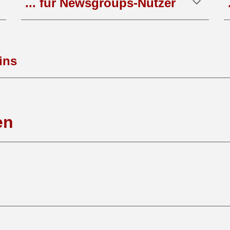
... für Newsgroups-Nutzer
ins
en