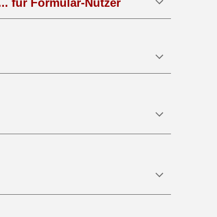
..
.
für Formular
-
Nutzer